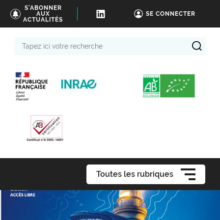
S'ABONNER
AUX
SE CONNECTER
ACTUALITÉS
Tapez
ici
votre
recherche
Toutes les rubriques