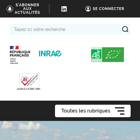
S'ABONNER
AUX
SE CONNECTER
ACTUALITÉS
Tapez
ici
votre
recherche
Toutes les rubriques