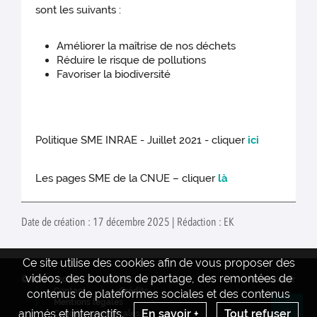
sont les suivants :
Améliorer la maîtrise de nos déchets
Réduire le risque de pollutions
Favoriser la biodiversité
Politique SME INRAE - Juillet 2021 - cliquer
ici
Les pages SME de la CNUE – cliquer
là
Date de création : 17 décembre 2025 | Rédaction : EK
Ce site utilise des cookies afin de vous proposer des
vidéos, des boutons de partage, des remontées de
© INRAE 2022
Actualités
www.inrae.fr
Contact
Crédits
contenus de plateformes sociales et des contenus
Mentions legales
animés et interactifs.
En savoir +
Tout refuser
Conditions générales